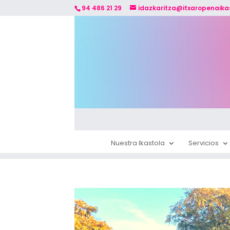
94 486 21 29
idazkaritza@itxaropenaika
Nuestra Ikastola
Servicios