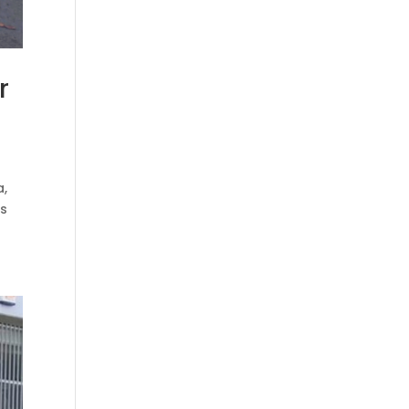
r
,
s