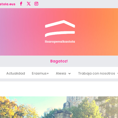
stola.eus
Bagatoz!
Actualidad
Erasmus+
Alexia
Trabaja con nosotros