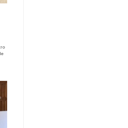
tro
de