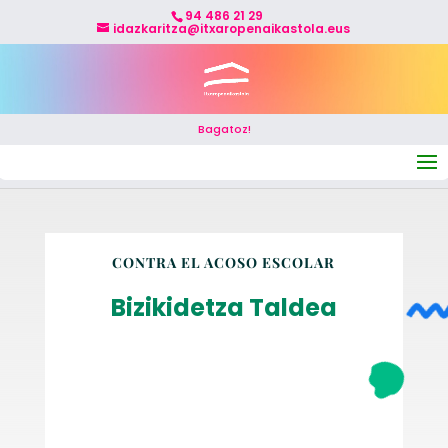
94 486 21 29
idazkaritza@itxaropenaikastola.eus
Bagatoz!
Seleccionar página
CONTRA EL ACOSO ESCOLAR
Bizikidetza Taldea