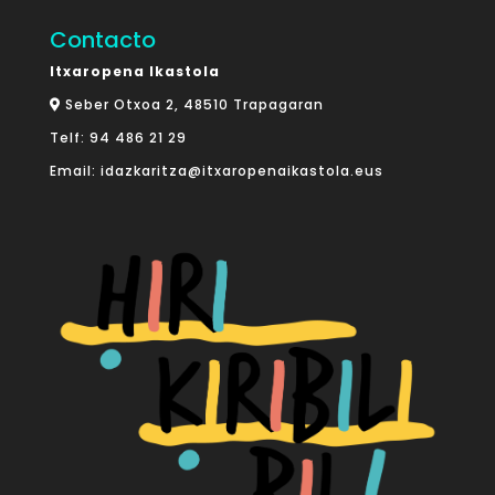
Contacto
Itxaropena Ikastola
Seber Otxoa 2, 48510 Trapagaran
Telf:
94 486 21 29
Email:
idazkaritza@itxaropenaikastola.eus