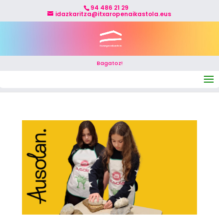
94 486 21 29
idazkaritza@itxaropenaikastola.eus
Bagatoz!
Seleccionar página