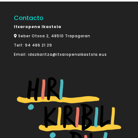
Contacto
Itxaropena Ikastola
Seber Otxoa 2, 48510 Trapagaran
Telf:
94 486 21 29
Email:
idazkaritza@itxaropenaikastola.eus