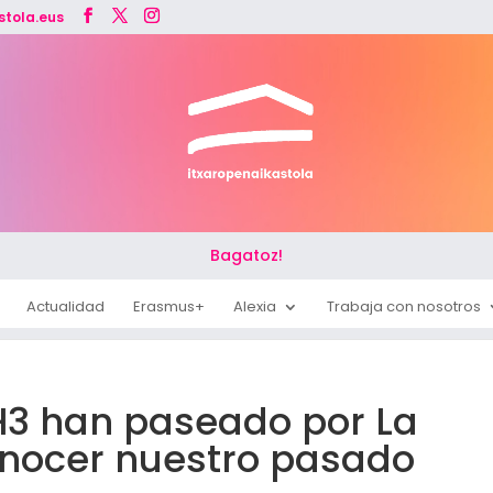
stola.eus
Bagatoz!
Actualidad
Erasmus+
Alexia
Trabaja con nosotros
H3 han paseado por La
nocer nuestro pasado