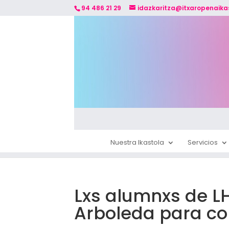
94 486 21 29
idazkaritza@itxaropenaika
Nuestra Ikastola
Servicios
Lxs alumnxs de L
Arboleda para co