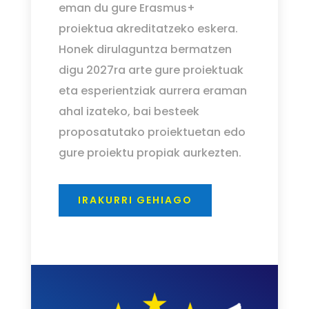
eman du gure Erasmus+
proiektua akreditatzeko eskera.
Honek dirulaguntza bermatzen
digu 2027ra arte gure proiektuak
eta esperientziak aurrera eraman
ahal izateko, bai besteek
proposatutako proiektuetan edo
gure proiektu propiak aurkezten.
IRAKURRI GEHIAGO