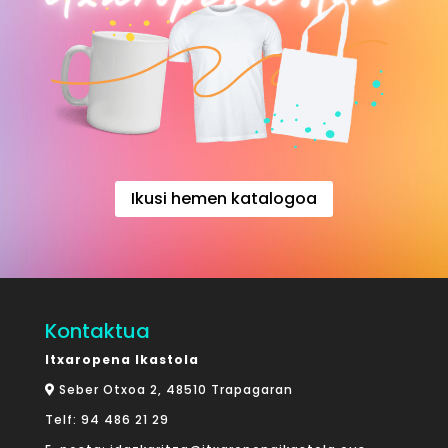
Ikusi hemen katalogoa
Kontaktua
Itxaropena Ikastola
Seber Otxoa 2, 48510 Trapagaran
Telf:
94 486 21 29