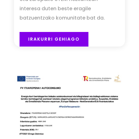
interesa duten beste eragile
batzuentzako komunitate bat da.
IRAKURRI GEHIAGO