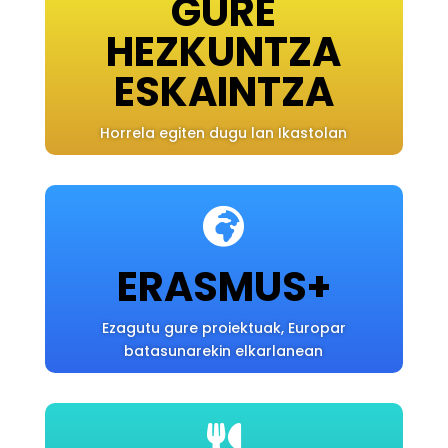
GURE
HEZKUNTZA
ESKAINTZA
Horrela egiten dugu lan Ikastolan

ERASMUS+
Ezagutu gure proiektuak, Europar
batasunarekin elkarlanean
