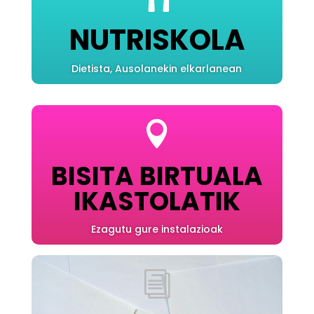
NUTRISKOLA
Dietista, Ausolanekin elkarlanean

BISITA BIRTUALA
IKASTOLATIK
Ezagutu gure instalazioak
i