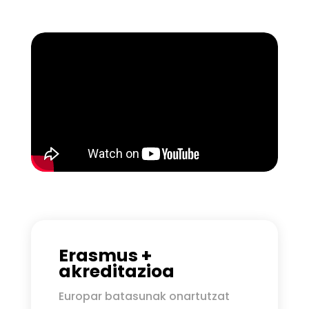
Erasmus +
akreditazioa
Europar batasunak onartutzat