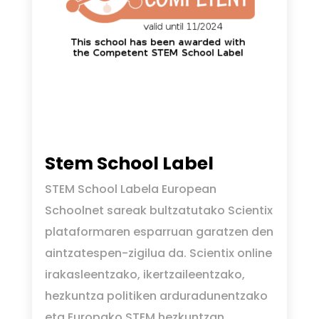
Stem School Label
STEM School Labela European
Schoolnet sareak bultzatutako Scientix
plataformaren esparruan garatzen den
aintzatespen-zigilua da. Scientix online
irakasleentzako, ikertzaileentzako,
hezkuntza politiken arduradunentzako
eta Europako STEM hezkuntzan