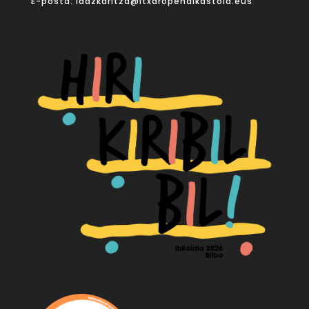
E-posta:
idazkaritza@itxaropenaikastola.eus