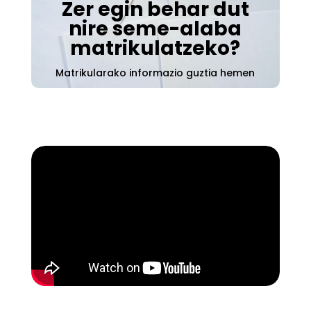
Zer egin behar dut
nire seme-alaba
matrikulatzeko?
Matrikularako informazio guztia hemen