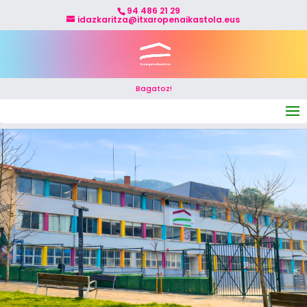
94 486 21 29
idazkaritza@itxaropenaikastola.eus
Bagatoz!
Select Page