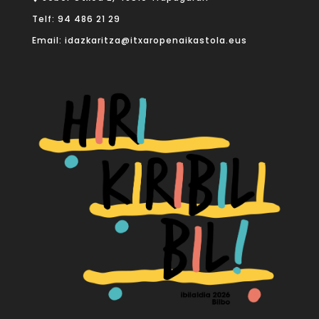
Telf:
94 486 21 29
Email:
idazkaritza@itxaropenaikastola.eus