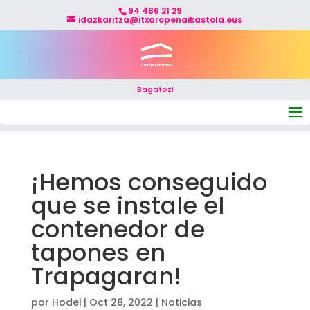
94 486 21 29
idazkaritza@itxaropenaikastola.eus
Bagatoz!
Seleccionar página
¡Hemos conseguido
que se instale el
contenedor de
tapones en
Trapagaran!
por
Hodei
|
Oct 28, 2022
|
Noticias