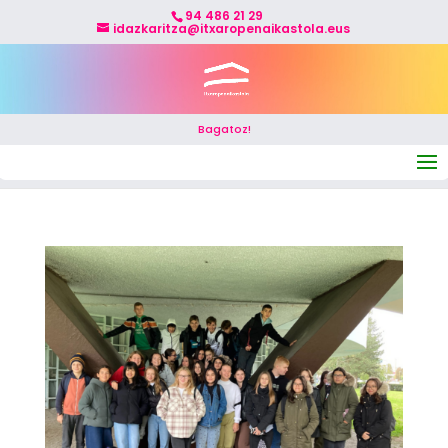
94 486 21 29
idazkaritza@itxaropenaikastola.eus
Bagatoz!
Seleccionar página