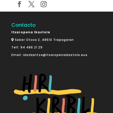
Contacto
Itxaropena Ikastola
Seber Otxoa 2, 48510 Trapagaran
Telf:
94 486 21 29
Email:
idazkaritza@itxaropenaikastola.eus