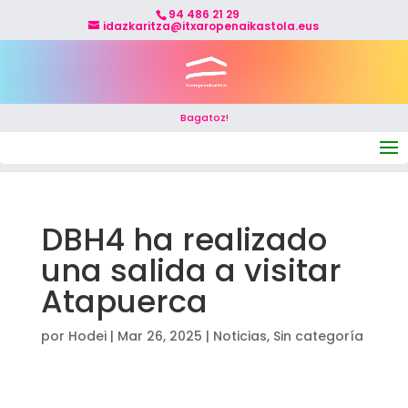
94 486 21 29
idazkaritza@itxaropenaikastola.eus
Bagatoz!
Seleccionar página
DBH4 ha realizado
una salida a visitar
Atapuerca
por
Hodei
|
Mar 26, 2025
|
Noticias
,
Sin categoría