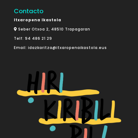
Contacto
Itxaropena Ikastola
Seber Otxoa 2, 48510 Trapagaran
Telf:
94 486 21 29
Email:
idazkaritza@itxaropenaikastola.eus