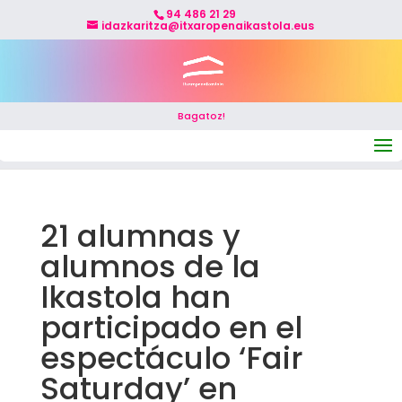
94 486 21 29
idazkaritza@itxaropenaikastola.eus
Bagatoz!
Seleccionar página
21 alumnas y
alumnos de la
Ikastola han
participado en el
espectáculo ‘Fair
Saturday’ en