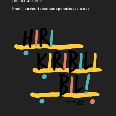
Telf:
94 486 21 29
Email:
idazkaritza@itxaropenaikastola.eus