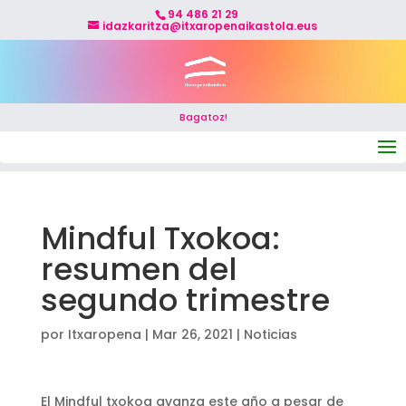
94 486 21 29
idazkaritza@itxaropenaikastola.eus
Bagatoz!
Seleccionar página
Mindful Txokoa:
resumen del
segundo trimestre
por
Itxaropena
|
Mar 26, 2021
|
Noticias
El Mindful txokoa avanza este año a pesar de