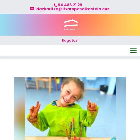
94 486 21 29
idazkaritza@itxaropenaikastola.eus
Bagatoz!
Seleccionar página