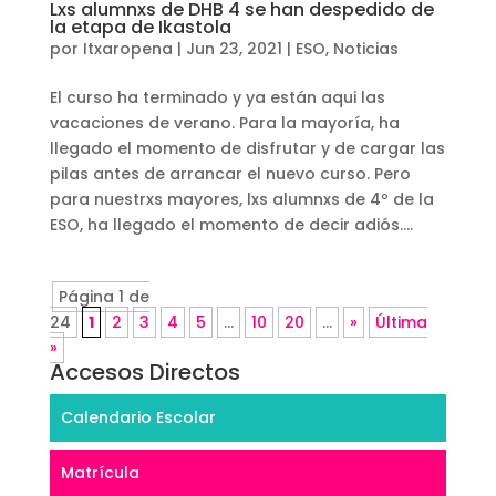
Lxs alumnxs de DHB 4 se han despedido de
la etapa de Ikastola
por
Itxaropena
|
Jun 23, 2021
|
ESO
,
Noticias
El curso ha terminado y ya están aqui las
vacaciones de verano. Para la mayoría, ha
llegado el momento de disfrutar y de cargar las
pilas antes de arrancar el nuevo curso. Pero
para nuestrxs mayores, lxs alumnxs de 4º de la
ESO, ha llegado el momento de decir adiós....
Página 1 de
24
1
2
3
4
5
...
10
20
...
»
Última
»
Accesos Directos
Calendario Escolar
Matrícula