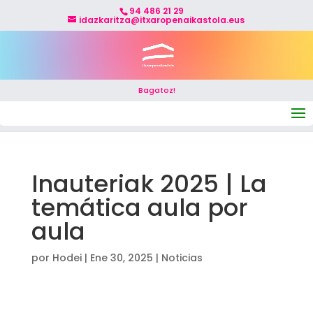
94 486 21 29
idazkaritza@itxaropenaikastola.eus
Bagatoz!
Seleccionar página
Inauteriak 2025 | La
temática aula por
aula
por
Hodei
|
Ene 30, 2025
|
Noticias