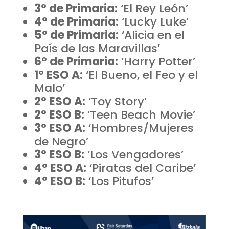
3º de Primaria:
‘El Rey León’
4º de Primaria:
‘Lucky Luke’
5º de Primaria:
‘Alicia en el
País de las Maravillas’
6º de Primaria:
‘Harry Potter’
1º ESO A:
‘El Bueno, el Feo y el
Malo’
2º ESO A:
‘Toy Story’
2º ESO B:
‘Teen Beach Movie’
3º ESO A:
‘Hombres/Mujeres
de Negro’
3º ESO B:
‘Los Vengadores’
4º ESO A:
‘Piratas del Caribe’
4º ESO B:
‘Los Pitufos’