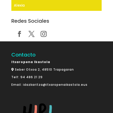
Alexia
Redes Sociales
Contacto
Itxaropena Ikastola
Seber Otxoa 2, 48510 Trapagaran
Telf:
94 486 21 29
Email:
idazkaritza@itxaropenaikastola.eus