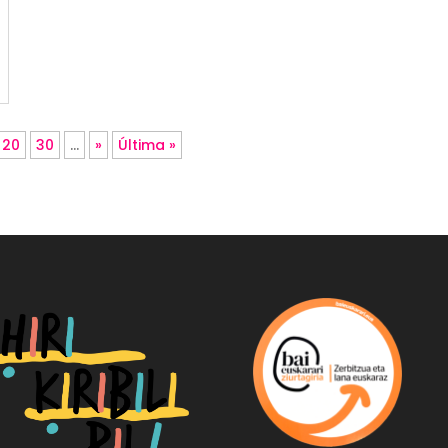
20
30
...
»
Última »