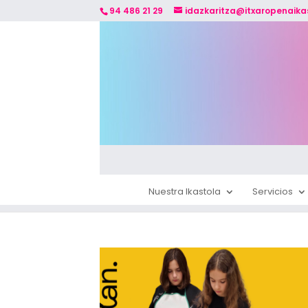
94 486 21 29
idazkaritza@itxaropenaika
Nuestra Ikastola
Servicios