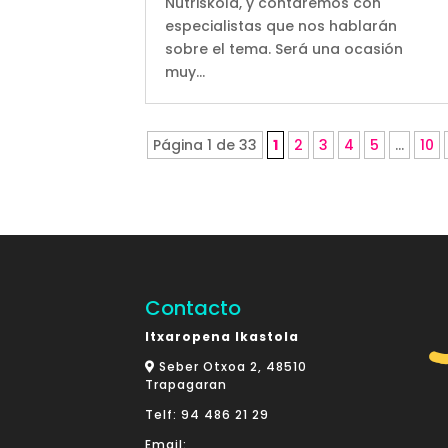
Nutriskola, y contaremos con
especialistas que nos hablarán
sobre el tema. Será una ocasión
muy...
Página 1 de 33
1
2
3
4
5
...
10
Contacto
Itxaropena Ikastola
Seber Otxoa 2, 48510
Trapagaran
Telf:
94 486 21 29
Email: