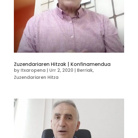
Zuzendariaren Hitzak | Konfinamendua
by
Itxaropena
|
Urr 2, 2020
|
Berriak
,
Zuzendariaren Hitza