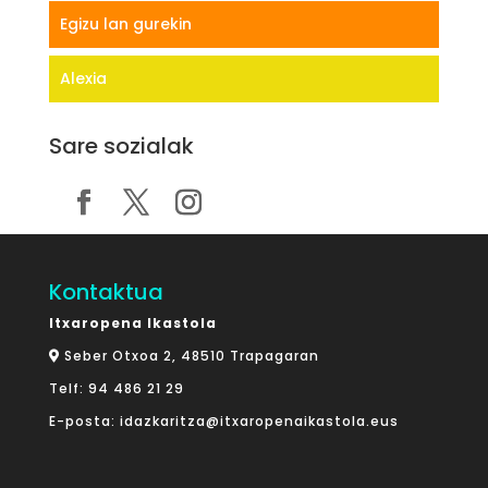
Egizu lan gurekin
Alexia
Sare sozialak
Kontaktua
Itxaropena Ikastola
Seber Otxoa 2, 48510 Trapagaran
Telf:
94 486 21 29
E-posta:
idazkaritza@itxaropenaikastola.eus