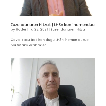
Zuzendariaren Hitzak | LH3n konfinamendua
by
Hodei
|
Ira 28, 2021
|
Zuzendariaren Hitza
Covid kasu bat izan dugu LH3n, hemen duzue
hartutako erabakien...