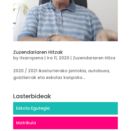
Zuzendariaren Hitzak
by
Itxaropena
|
Ira 11, 2020
|
Zuzendariaren Hitza
2020 / 2021 ikasturterako jantokia, autobusa,
goiztiarrak eta eskolaz kanpoko...
Lasterbideak
Eskola Egutegia
Matrikula