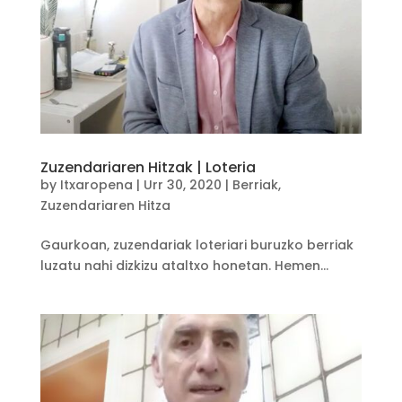
Zuzendariaren Hitzak | Loteria
by
Itxaropena
|
Urr 30, 2020
|
Berriak
,
Zuzendariaren Hitza
Gaurkoan, zuzendariak loteriari buruzko berriak
luzatu nahi dizkizu ataltxo honetan. Hemen...