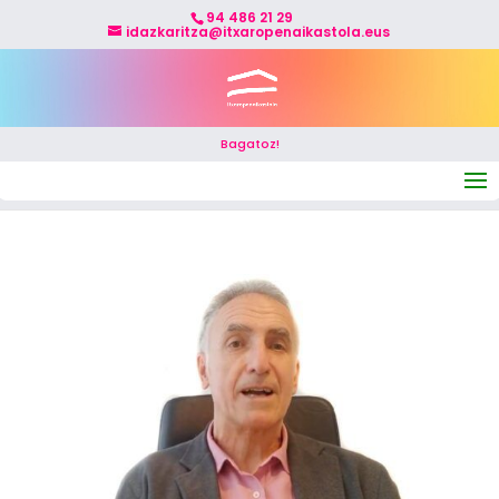
94 486 21 29
idazkaritza@itxaropenaikastola.eus
Bagatoz!
Select Page