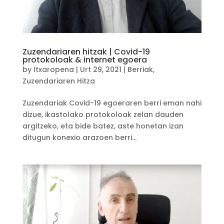
Zuzendariaren hitzak | Covid-19
protokoloak & internet egoera
by
Itxaropena
|
Urt 29, 2021
|
Berriak
,
Zuzendariaren Hitza
Zuzendariak Covid-19 egoeraren berri eman nahi
dizue, ikastolako protokoloak zelan dauden
argitzeko, eta bide batez, aste honetan izan
ditugun konexio arazoen berri...