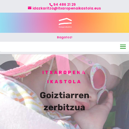
94 486 21 29
idazkaritza@itxaropenaikastola.eus
Bagatoz!
Select Page
ITXAROPENA
IKASTOLA
Goiztiarren
zerbitzua