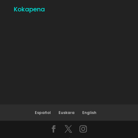
Kokapena
Español
Euskara
English