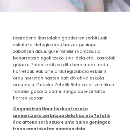
Itxaropena Ikastolako goiztiarren zerbitzuak
eskola-ordutegia ordu batzuk gehiago
zabaltzen dizue, gure familien kontziliazio
beharretara egokitzeko. Hori dela eta, Ikastolak
goizeko 7etan irekitzen ditu bere ateak, ordu
horretatik 9ak arte ordutegi zabala eskainiz,
ordu horretan hasten bait da ohiko eskola-
ordutegia. Goizeko 7etatik 8etara sartzen diren
familiek gosaria barne izango dute zerbitzu
horren kuotan.
Gogoan izan Haur Hezkuntzarako
umeentzako zerbitzua dela hau eta 7etatik
8ak arteko zerbitzua 4 ume baino gehiagok
izena ematekotan emango dela.