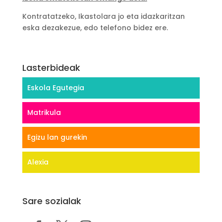
Kontratatzeko, Ikastolara jo eta idazkaritzan
eska dezakezue, edo telefono bidez ere.
Lasterbideak
Eskola Egutegia
Matrikula
Egizu lan gurekin
Alexia
Sare sozialak