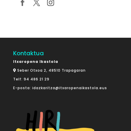
Kontaktua
Itxaropena Ikastola
Seber Otxoa 2, 48510 Trapagaran
Telf:
94 486 21 29
E-posta:
idazkaritza@itxaropenaikastola.eus