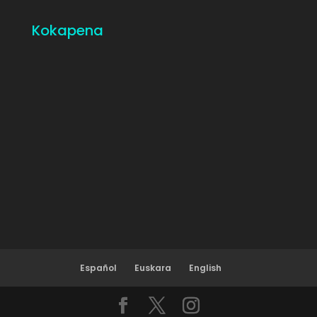
Kokapena
Español
Euskara
English