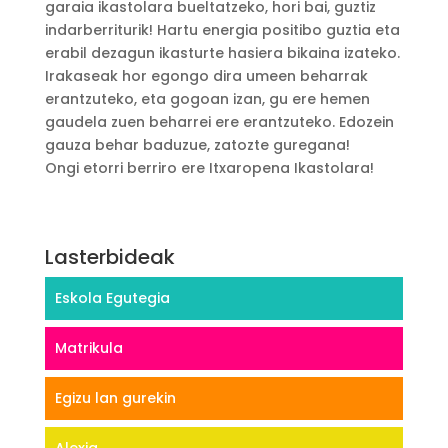
garaia ikastolara bueltatzeko, hori bai, guztiz
indarberriturik! Hartu energia positibo guztia eta
erabil dezagun ikasturte hasiera bikaina izateko.
Irakaseak hor egongo dira umeen beharrak
erantzuteko, eta gogoan izan, gu ere hemen
gaudela zuen beharrei ere erantzuteko. Edozein
gauza behar baduzue, zatozte guregana!
Ongi etorri berriro ere Itxaropena Ikastolara!
Lasterbideak
Eskola Egutegia
Matrikula
Egizu lan gurekin