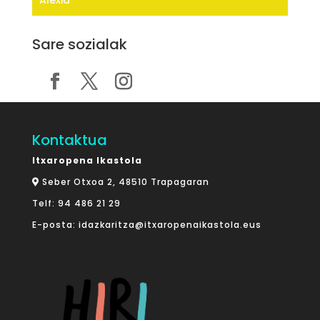
Alexia
Sare sozialak
Kontaktua
Itxaropena Ikastola
Seber Otxoa 2, 48510 Trapagaran
Telf:
94 486 21 29
E-posta:
idazkaritza@itxaropenaikastola.eus