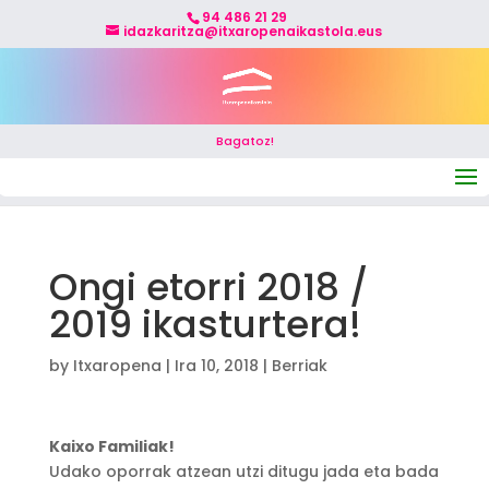
94 486 21 29
idazkaritza@itxaropenaikastola.eus
Bagatoz!
Select Page
Ongi etorri 2018 /
2019 ikasturtera!
by
Itxaropena
|
Ira 10, 2018
|
Berriak
Kaixo Familiak!
Udako oporrak atzean utzi ditugu jada eta bada