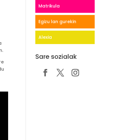
Matrikula
Egizu lan gurekin
Alexia
a
n.
Sare sozialak
re
du