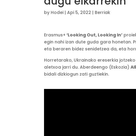
dugu elkarrekin
by
Hodei
|
Api 5, 2022
|
Berriak
Erasmus+
‘Looking Out, Looking In’
proie
egin nahi izan dute guda gara honetan. P
eta beraren bidez senidetzea da, eta hor
Horretarako, Ukrainako ereserkia jotzeko
aletxoa jarri du. Aberdeengo (Eskozia)
Al
bidali dizkiogun zati guztiekin.