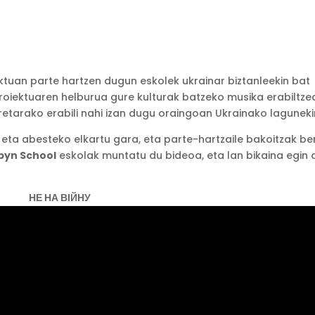
ktuan parte hartzen dugun eskolek ukrainar biztanleekin bat
roiektuaren helburua gure kulturak batzeko musika erabiltze
retarako erabili nahi izan dugu oraingoan Ukrainako laguneki
 eta abesteko elkartu gara, eta parte-hartzaile bakoitzak be
byn School
eskolak muntatu du bideoa, eta lan bikaina egin 
НЕ НА ВІЙНУ