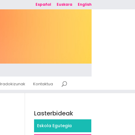
Español
Euskara
English
Iradokizunak
Kontaktua
Lasterbideak
Eskola Egutegia