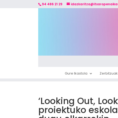
94 486 21 29
idazkaritza@itxaropenaika
Gure Ikastola
Zerbitzuak
‘Looking Out, Loo
proiektuko eskola