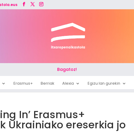
stola.eus
Bagatoz!
Erasmus+
Berriak
Alexia
Egizu lan gurekin
king In’ Erasmus+
k Ukrainiako ereserkia jo