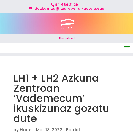
94 486 21 29
idazkaritza@itxaropenaikastola.eus
Bagatoz!
Select Page
LH1 + LH2 Azkuna
Zentroan
‘Vademecum’
ikuskizunaz gozatu
dute
by
Hodei
|
Mar 18, 2022
|
Berriak