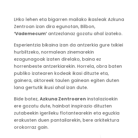
LHko lehen eta bigarren mailako ikasleak Azkuna
Zentroan izan dira egunotan, Bilbon,
‘Vademecum’
antzezlanaz gozatu ahal izateko.
Esperientzia bikaina izan da antzerkia gure txikiei
hurbiltzeko, normalean zinemarekin
ezagunagoak izaten direlako, baina ez
horrenbeste antzerkiarekin. Horrela, obra baten
publiko izatearen kodeak ikasi dituzte eta,
gainera, aktoreek taulen gainean egiten duten
lana gertutik ikusi ahal izan dute.
Bide batez,
Azkuna Zentroaren
instalazioekin
ere gozatu dute, hainbat inspirazio dituzten
zutabeekin igerileku flotantearekin eta eguzkia
erakusten duen pantailarekin, bere arkitektura
orokorraz gain.