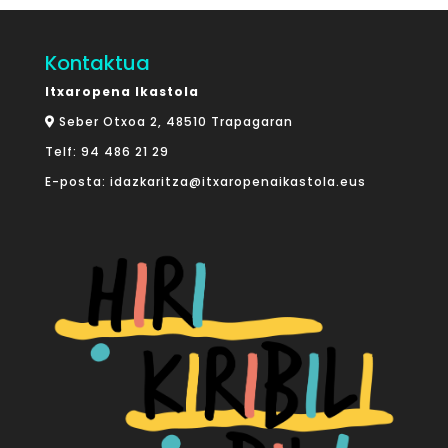
Kontaktua
Itxaropena Ikastola
Seber Otxoa 2, 48510 Trapagaran
Telf:
94 486 21 29
E-posta:
idazkaritza@itxaropenaikastola.eus