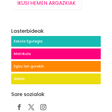
IKUSI HEMEN ARGAZKIAK
Lasterbideak
Eskola Egutegia
Matrikula
Egizu lan gurekin
Alexia
Sare sozialak