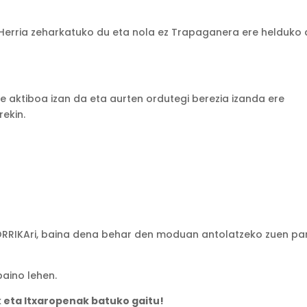
Herria zeharkatuko du eta nola ez Trapaganera ere helduko 
e aktiboa izan da eta aurten ordutegi berezia izanda ere
ekin.
ORRIKAri, baina dena behar den moduan antolatzeko zuen pa
baino lehen.
 eta Itxaropenak batuko gaitu!