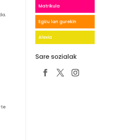
Matrikula
da.
Egizu lan gurekin
Alexia
Sare sozialak
rte