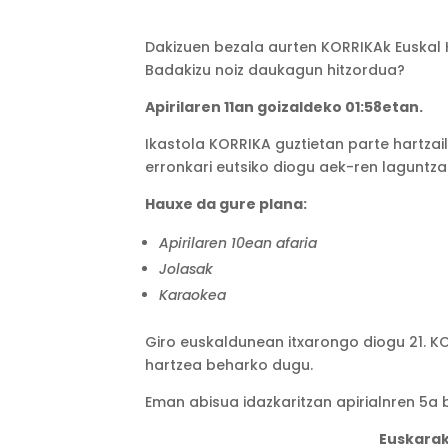
Dakizuen bezala aurten KORRIKAk Euskal 
Badakizu noiz daukagun hitzordua?
Apirilaren 11an goizaldeko 01:58etan.
Ikastola KORRIKA guztietan parte hartzail
erronkari eutsiko diogu aek-ren laguntzar
Hauxe da gure plana:
Apirilaren 10ean afaria
Jolasak
Karaokea
Giro euskaldunean itxarongo diogu 21. K
hartzea beharko dugu.
Eman abisua idazkaritzan apirialnren 5a 
Euskarak