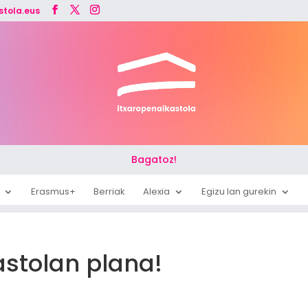
stola.eus
Bagatoz!
Erasmus+
Berriak
Alexia
Egizu lan gurekin
astolan plana!