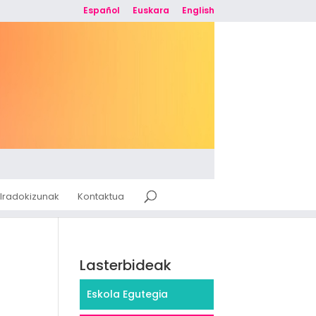
Español
Euskara
English
Iradokizunak
Kontaktua
Lasterbideak
Eskola Egutegia