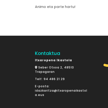
Animo eta parte hartu!
Kontaktua
Itxaropena Ikastola
Seber Otxoa 2, 48510
Trapagaran
Telf:
94 486 21 29
E-posta:
idazkaritza@itxaropenaikastol
a.eus