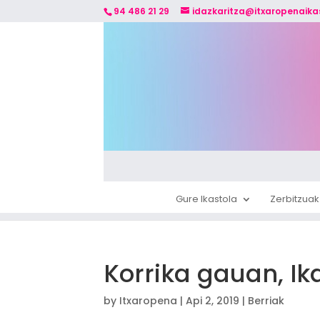
94 486 21 29
idazkaritza@itxaropenaika
Gure Ikastola
Zerbitzuak
Korrika gauan, Ik
by
Itxaropena
|
Api 2, 2019
|
Berriak