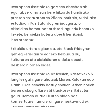
Itxaropena Ikastolako gazteen abesbatzak
egunak zeramatzan bere hitzordu handirako
prestatzen: azaroaren 25ean, ostirala, Miribillako
estadioan, Fair Saturdayren inaugurazio
ekitaldian hamar bat artistari lagundu beharko
liekete, beraiekin batera abesti herrikoiak
interpretatuz.
Ekitaldia urtero egiten da, eta Black Fridayren
gehiegikeriei aurre egiteko helburua du,
kulturaren eta aisialdiaren aldeko apustu
desberdin baten bidez.
Itxaropena Ikastolako 42 ikaslek, ikastetxeko 5
langilez gain, gure ahotsak Maren, Kalakan edo
Gaitbu ikasleenekin batu genituen. Azken horiek
beren diskografiaren bi klasikorekin itxi zuten
gaua. Hemen duzue EiTBren bideo bat,
kontzertuaren amaieran gure neska-mutilek