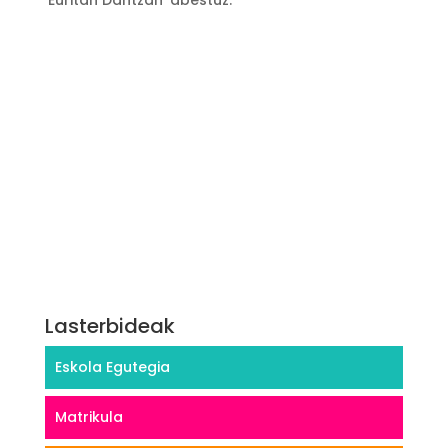
‘Euritan Dantzan’ abestuz.
Lasterbideak
Eskola Egutegia
Matrikula