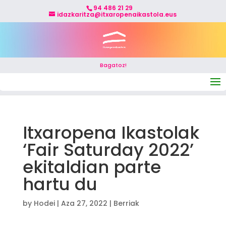
94 486 21 29
idazkaritza@itxaropenaikastola.eus
Bagatoz!
Select Page
Itxaropena Ikastolak
‘Fair Saturday 2022’
ekitaldian parte
hartu du
by
Hodei
|
Aza 27, 2022
|
Berriak