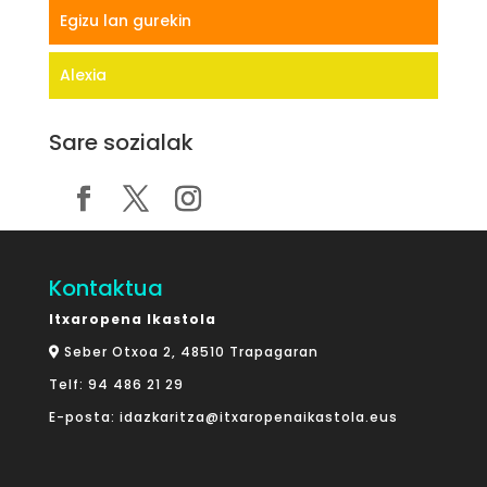
Egizu lan gurekin
Alexia
Sare sozialak
Kontaktua
Itxaropena Ikastola
Seber Otxoa 2, 48510 Trapagaran
Telf:
94 486 21 29
E-posta:
idazkaritza@itxaropenaikastola.eus