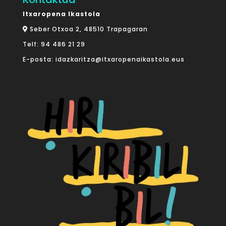
Itxaropena Ikastola
Seber Otxoa 2, 48510 Trapagaran
Telf:
94 486 21 29
E-posta:
idazkaritza@itxaropenaikastola.eus