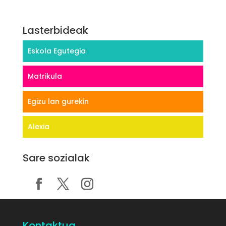
Lasterbideak
Eskola Egutegia
Matrikula
Egizu lan gurekin
Alexia
Sare sozialak
Kontaktua