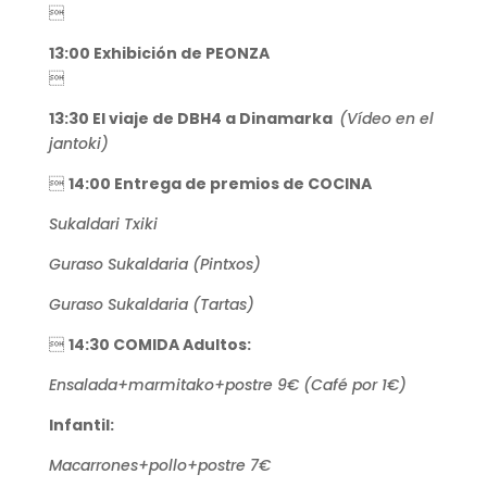

13:00 Exhibición de PEONZA

13:30 El viaje de DBH4 a Dinamarka
(Vídeo en el
jantoki)

14:00 Entrega de premios de COCINA
Sukaldari Txiki
Guraso Sukaldaria (Pintxos)
Guraso Sukaldaria (Tartas)

14:30 COMIDA Adultos:
Ensalada+marmitako+postre 9€ (Café por 1€)
Infantil:
Macarrones+pollo+postre 7€