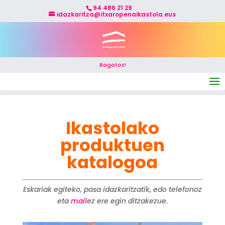
94 486 21 29
idazkaritza@itxaropenaikastola.eus
Bagatoz!
Seleccionar página
Ikastolako
produktuen
katalogoa
Eskariak egiteko, pasa idazkaritzatik, edo telefonoz
eta
mail
ez ere egin ditzakezue.