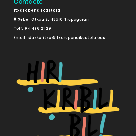
Contacto
Itxaropena Ikastola
Seber Otxoa 2, 48510 Trapagaran
Telf:
94 486 21 29
Email:
idazkaritza@itxaropenaikastola.eus