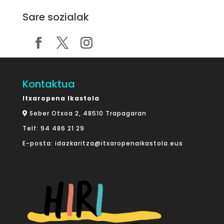
Sare sozialak
Kontaktua
Itxaropena Ikastola
Seber Otxoa 2, 48510 Trapagaran
Telf:
94 486 21 29
E-posta:
idazkaritza@itxaropenaikastola.eus