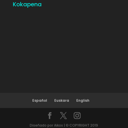
Kokapena
Español
Euskara
English
Diseñado por Aikox | © COPYRIGHT 2019