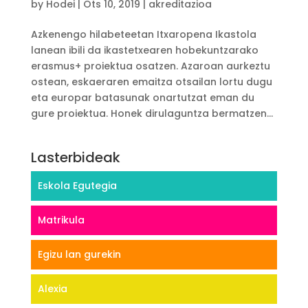
by
Hodei
|
Ots 10, 2019
|
akreditazioa
Azkenengo hilabeteetan Itxaropena Ikastola
lanean ibili da ikastetxearen hobekuntzarako
erasmus+ proiektua osatzen. Azaroan aurkeztu
ostean, eskaeraren emaitza otsailan lortu dugu
eta europar batasunak onartutzat eman du
gure proiektua. Honek dirulaguntza bermatzen...
Lasterbideak
Eskola Egutegia
Matrikula
Egizu lan gurekin
Alexia