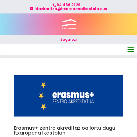
94 486 21 29
idazkaritza@itxaropenaikastola.eus
Bagatoz!
Select Page
Erasmus+ zentro akreditazioa lortu dugu
Itxaropena Ikastolan