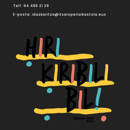
Telf:
94 486 21 29
E-posta:
idazkaritza@itxaropenaikastola.eus