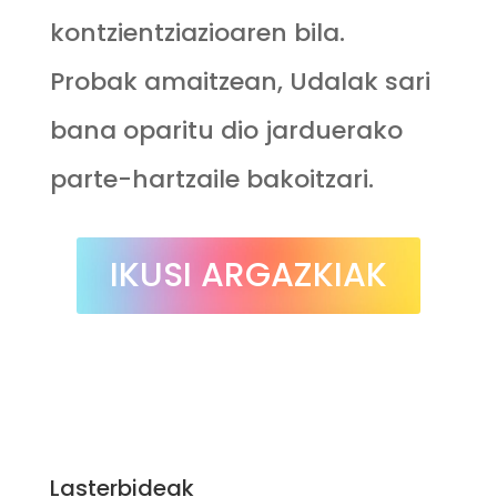
kontzientziazioaren bila.
Probak amaitzean, Udalak sari
bana oparitu dio jarduerako
parte-hartzaile bakoitzari.
IKUSI ARGAZKIAK
Lasterbideak