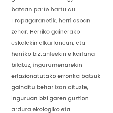
batean parte hartu du
Trapagaranetik, herri osoan
zehar. Herriko gainerako
eskolekin elkarlanean, eta
herriko biztanleekin elkarlana
bilatuz, ingurumenarekin
erlazionatutako erronka batzuk
gainditu behar izan dituzte,
inguruan bizi garen guztion
ardura ekologiko eta