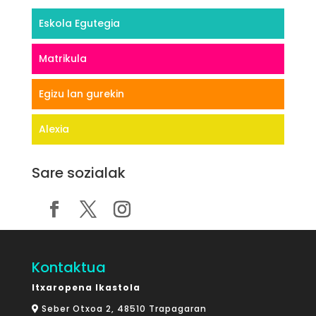
Eskola Egutegia
Matrikula
Egizu lan gurekin
Alexia
Sare sozialak
Kontaktua
Itxaropena Ikastola
Seber Otxoa 2, 48510 Trapagaran