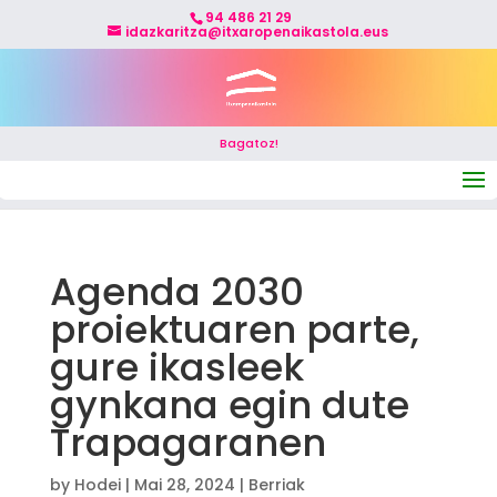
94 486 21 29
idazkaritza@itxaropenaikastola.eus
Bagatoz!
Select Page
Agenda 2030
proiektuaren parte,
gure ikasleek
gynkana egin dute
Trapagaranen
by
Hodei
|
Mai 28, 2024
|
Berriak