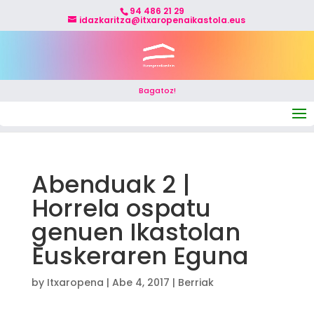
94 486 21 29
idazkaritza@itxaropenaikastola.eus
Bagatoz!
Select Page
Abenduak 2 |
Horrela ospatu
genuen Ikastolan
Euskeraren Eguna
by
Itxaropena
|
Abe 4, 2017
|
Berriak