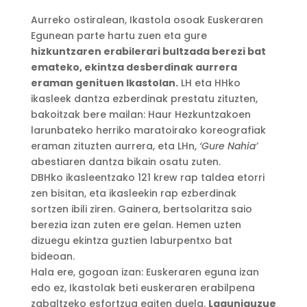
Aurreko ostiralean, Ikastola osoak Euskeraren
Egunean parte hartu zuen eta gure
hizkuntzaren erabilerari bultzada berezi bat
emateko, ekintza desberdinak aurrera
eraman genituen Ikastolan.
LH eta HHko
ikasleek dantza ezberdinak prestatu zituzten,
bakoitzak bere mailan: Haur Hezkuntzakoen
larunbateko herriko maratoirako koreografiak
eraman zituzten aurrera, eta LHn,
‘Gure Nahia’
abestiaren dantza bikain osatu zuten.
DBHko ikasleentzako 121 krew rap taldea etorri
zen bisitan, eta ikasleekin rap ezberdinak
sortzen ibili ziren. Gainera, bertsolaritza saio
berezia izan zuten ere gelan. Hemen uzten
dizuegu ekintza guztien laburpentxo bat
bideoan.
Hala ere, gogoan izan: Euskeraren eguna izan
edo ez, Ikastolak beti euskeraren erabilpena
zabaltzeko esfortzua egiten duela.
Laguniguzue