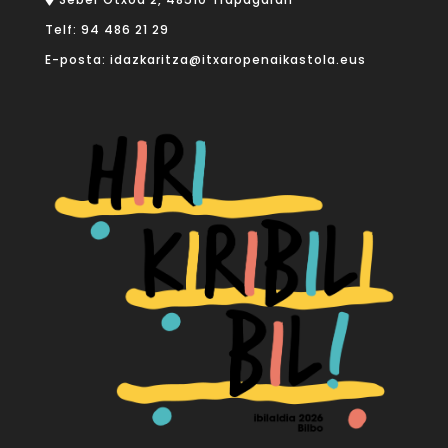
Telf:
94 486 21 29
E-posta:
idazkaritza@itxaropenaikastola.eus