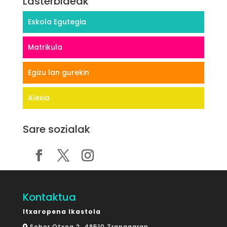
Lasterbideak
Eskola Egutegia
Matrikula
Egizu lan gurekin
Alexia
Sare sozialak
Kontaktua
Itxaropena Ikastola
Seber Otxoa 2, 48510 Trapagaran