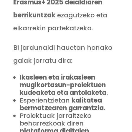
Erasmus+ 2025 deialdiaren
berrikuntzak
ezagutzeko eta
elkarrekin partekatzeko.
Bi jardunaldi hauetan honako
gaiak jorratu dira:
Ikasleen eta irakasleen
mugikortasun-proiektuen
kudeaketa eta antolaketa
.
Esperientzietan
kalitatea
bermatzearen garrantzia
.
Proiektuak jarraitzeko
beharrezkoak diren
plataforma digitalen