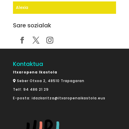
Alexia
Sare sozialak
Kontaktua
Itxaropena Ikastola
Seber Otxoa 2, 48510 Trapagaran
Telf:
94 486 21 29
E-posta:
idazkaritza@itxaropenaikastola.eus