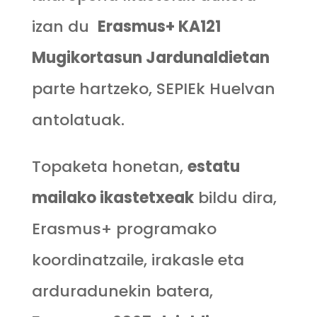
izan du
Erasmus+ KA121
Mugikortasun Jardunaldietan
parte hartzeko, SEPIEk Huelvan
antolatuak.
Topaketa honetan,
estatu
mailako ikastetxeak
bildu dira,
Erasmus+ programako
koordinatzaile, irakasle eta
arduradunekin batera,