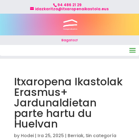
94 486 21 29
idazkaritza@itxaropenaikastola.eus
Bagatoz!
Select Page
Itxaropena Ikastolak
Erasmus+
Jardunaldietan
parte hartu du
Huelvan
by
Hodei
|
Ira 25, 2025
|
Berriak
,
Sin categoría