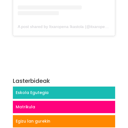
A post shared by Itxaropena Ikastola (@itxaropenaikastola)
Lasterbideak
Eskola Egutegia
Matrikula
Egizu lan gurekin