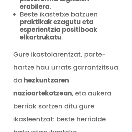
erabilera
.
Beste ikastetxe batzuen
praktikak ezagutu eta
esperientzia positiboak
elkartrukatu
.
Gure ikastolarentzat, parte-
hartze hau urrats garrantzitsua
da
hezkuntzaren
nazioartekotzean
, eta aukera
berriak sortzen ditu gure
ikasleentzat: beste herrialde