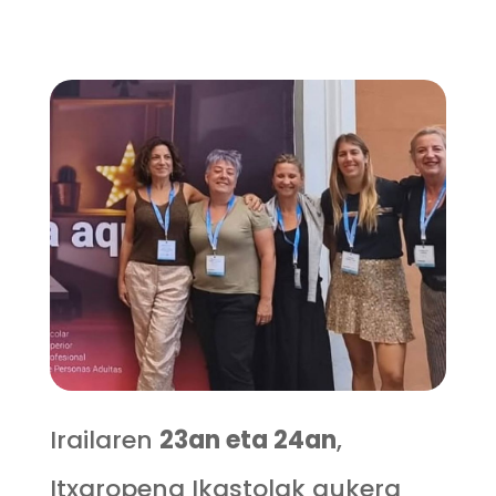
Irailaren
23an eta 24an
,
Itxaropena Ikastolak aukera