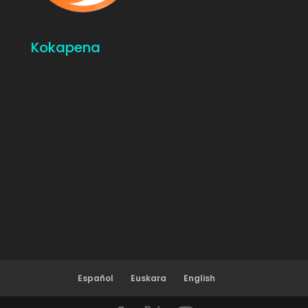
Kokapena
Español
Euskara
English